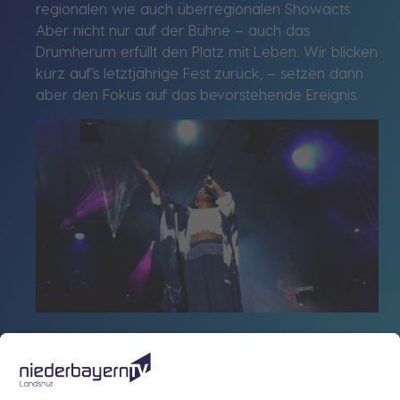
regionalen wie auch überregionalen Showacts.
Aber nicht nur auf der Bühne – auch das
Drumherum erfüllt den Platz mit Leben. Wir blicken
kurz auf’s letztjährige Fest zurück, – setzen dann
aber den Fokus auf das bevorstehende Ereignis.