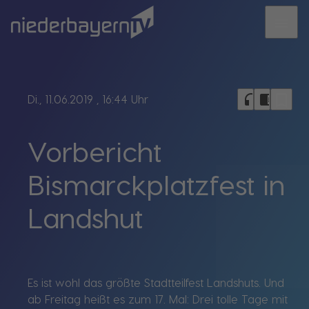
menu
bookmark_border
headphones
chrome_reader_mode
Di., 11.06.2019
, 16:44 Uhr
Vorbericht
Bismarckplatzfest in
Landshut
Es ist wohl das größte Stadtteilfest Landshuts. Und
ab Freitag heißt es zum 17. Mal: Drei tolle Tage mit