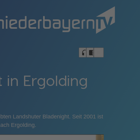
bookmark_border
headphones
chrome_reader_mode
 in Ergolding
ebten Landshuter Bladenight. Seit 2001 ist
nach Ergolding.