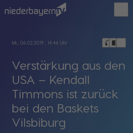
menu
bookmark_border
headphones
chrome_reader_mode
Mi., 06.02.2019
, 14:46 Uhr
Verstärkung aus den
USA – Kendall
Timmons ist zurück
bei den Baskets
Vilsbiburg