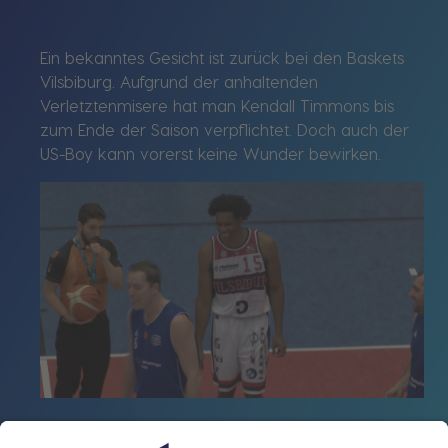
Ein bekanntes Gesicht ist zurück bei den Baskets
Vilsbiburg. Aufgrund der anhaltenden
Verletztenmisere hat man Kendall Timmons bis
zum Ende der Saison verpflichtet. Doch auch der
US-Boy kann vorerst keine Wunder bewirken.