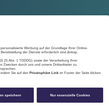
ldschnitt
idowa
Privatsphäre