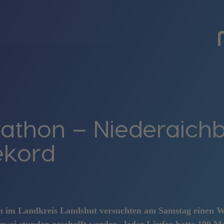
rathon – Niederaich
ekord
h im Landkreis Landshut versuchten am Samstag einen Wel