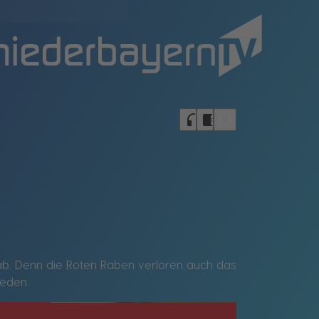
bookmark_border
headphones
chrome_reader_mode
e ab. Denn die Roten Raben verloren auch das
ieden.