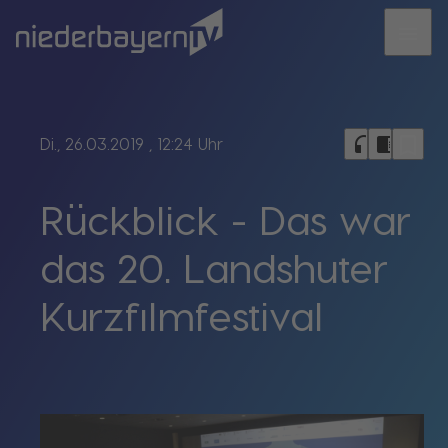
menu
bookmark_border
headphones
chrome_reader_mode
Di., 26.03.2019
, 12:24 Uhr
Rückblick - Das war
das 20. Landshuter
Kurzfilmfestival