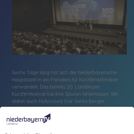
Sechs Tage lang hat sich die niederbayerische
Hauptstadt in ein Paradies für Kurzfilmliebhaber
verwandelt. Das bereits 20. Landshuter
Kurzfilmfestival hat ihre Spuren hinterlassen. Mit
dabei auch Hollywood Star Senta Berger.