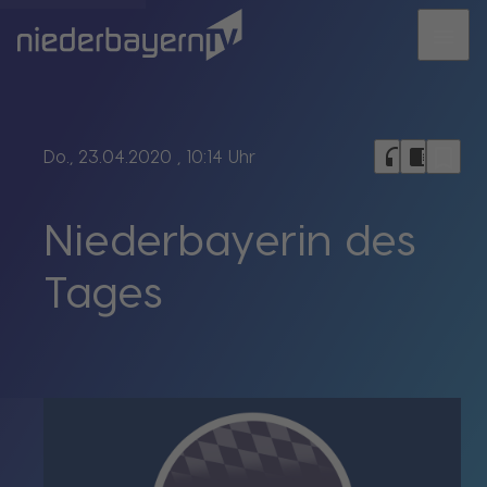
menu
bookmark_border
headphones
chrome_reader_mode
Do., 23.04.2020
, 10:14 Uhr
Niederbayerin des
Tages