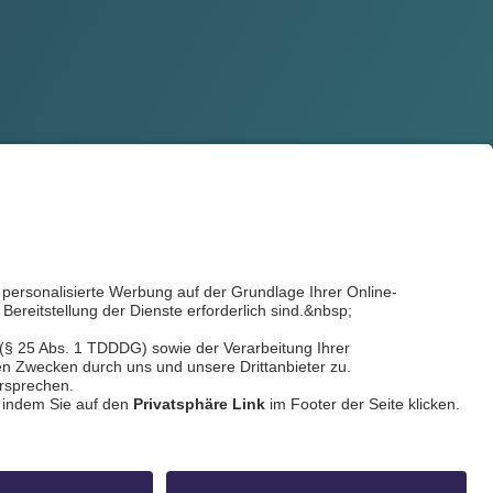
ldschnitt
idowa
Privatsphäre