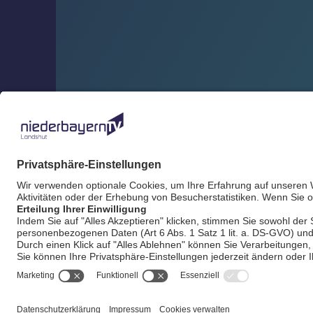
AGB / Gewinnspie
21°