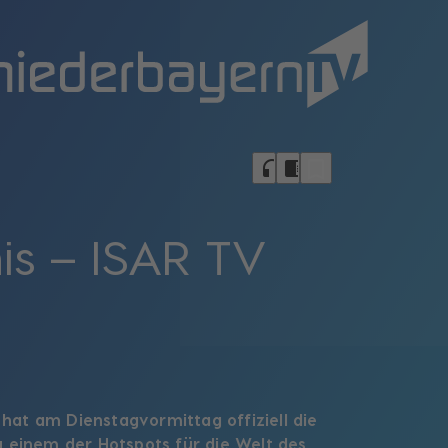
bookmark_border
headphones
chrome_reader_mode
nis – ISAR TV
, hat am Dienstagvormittag offiziell die
u einem der Hotspots für die Welt des