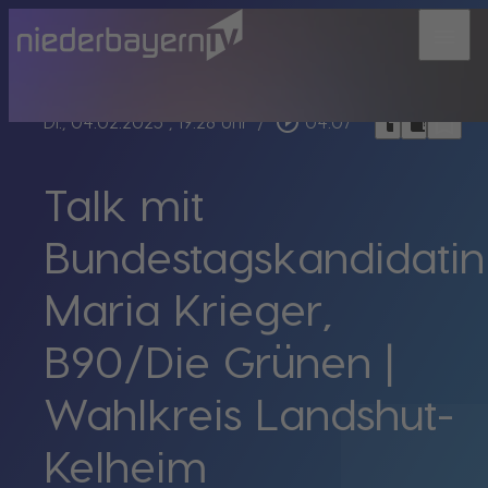
menu
bookmark_border
play_circle_outline
headphones
chrome_reader_mode
Di., 04.02.2025
, 19:28 Uhr
/
04:07
Talk mit
Bundestagskandidatin
Maria Krieger,
B90/Die Grünen |
Wahlkreis Landshut-
Kelheim