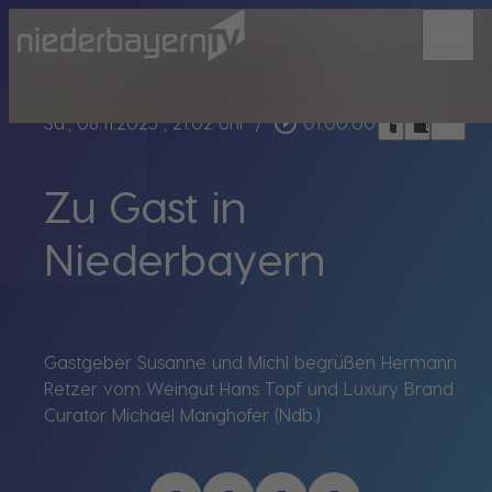
menu
bookmark_border
play_circle_outline
headphones
chrome_reader_mode
Sa., 08.11.2025
, 21:02 Uhr
/
01:00:00
Zu Gast in
Niederbayern
Gastgeber Susanne und Michl begrüßen Hermann
Retzer vom Weingut Hans Topf und Luxury Brand
Curator Michael Manghofer (Ndb.)