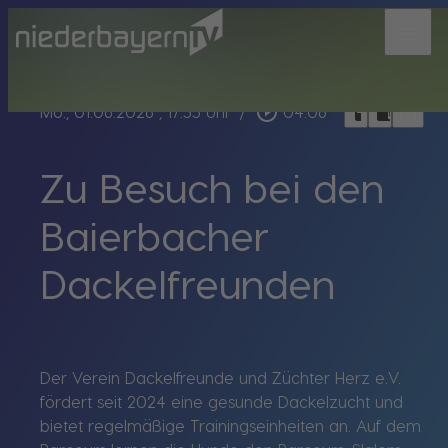
menu
bookmark_border
play_circle_outline
headphones
chrome_reader_mode
Mo., 01.06.2026
, 17:55 Uhr
/
04:06
Zu Besuch bei den
Baierbacher
Dackelfreunden
Der Verein Dackelfreunde und Züchter Herz e.V.
fördert seit 2024 eine gesunde Dackelzucht und
bietet regelmäßige Trainingseinheiten an. Auf dem