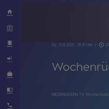
play_circle_outline
Sa., 11.12.2021
, 19:31 Uhr
/
2
Wochenrück
NIEDERBAYERN TV Wochenrückbl