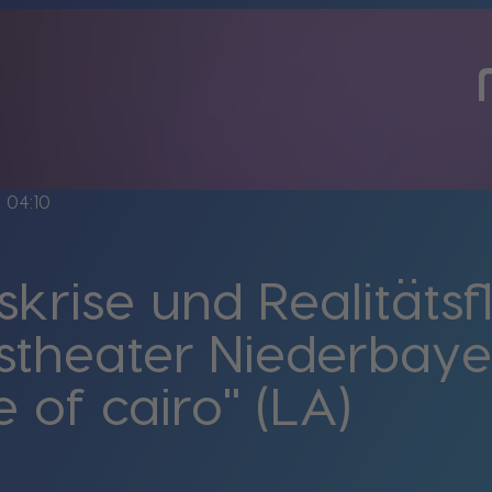
ne
04:10
skrise und Realitätsf
theater Niederbayer
 of cairo" (LA)