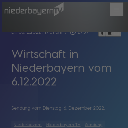
menu
bookmark_border
play_circle_outline
headphones
chrome_reader_mode
Di., 06.12.2022
, 19:01 Uhr
/
29:59
Wirtschaft in
Niederbayern vom
6.12.2022
Sendung vom Dienstag, 6. Dezember 2022.
Niederbayern
Niederbayern TV
Sendung