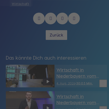
Wirtschaft
Zurück
Das könnte Dich auch interessieren
Wirtschaft in
Niederbayern vom
4.08.2026
bookmark_border
4. Aug. 2026
30:03 Min.
Wirtschaft in
Niederbayern vom
28.07.2026