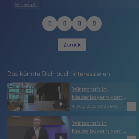
Wirtschaft
Zurück
Das könnte Dich auch interessieren
Wirtschaft in
Niederbayern vom
4.08.2026
bookmark_border
4. Aug. 2026
30:03 Min.
Wirtschaft in
Niederbayern vom
28.07.2026