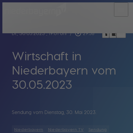
menu
bookmark_border
play_circle_outline
headphones
chrome_reader_mode
Di., 30.05.2023
, 19:01 Uhr
/
29:58
Wirtschaft in
Niederbayern vom
30.05.2023
Sendung vom Dienstag, 30. Mai 2023.
Niederbayern
Niederbayern TV
Sendung