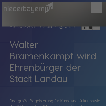
menu
bookmark_border
play_circle_outline
headphones
chrome_reader_mode
Mo., 20.12.2021
, 19:18 Uhr
/
03:55
Walter
Bramenkampf wird
Ehrenbürger der
Stadt Landau
Eine große Begeisterung für Kunst und Kultur sowie