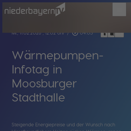
menu
bookmark_border
play_circle_outline
headphones
chrome_reader_mode
Mi., 11.02.2026
, 12:02 Uhr
/
04:03
Wärmepumpen-
Infotag in
Moosburger
Stadthalle
Steigende Energiepreise und der Wunsch nach