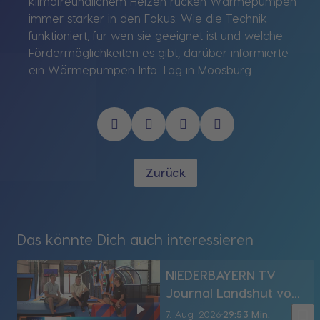
klimafreundlichem Heizen rücken Wärmepumpen
immer stärker in den Fokus. Wie die Technik
funktioniert, für wen sie geeignet ist und welche
Fördermöglichkeiten es gibt, darüber informierte
ein Wärmepumpen-Info-Tag in Moosburg.
Zurück
Das könnte Dich auch interessieren
NIEDERBAYERN TV
Journal Landshut vom
7.08.2026
bookmark_border
7. Aug. 2026
29:53 Min.