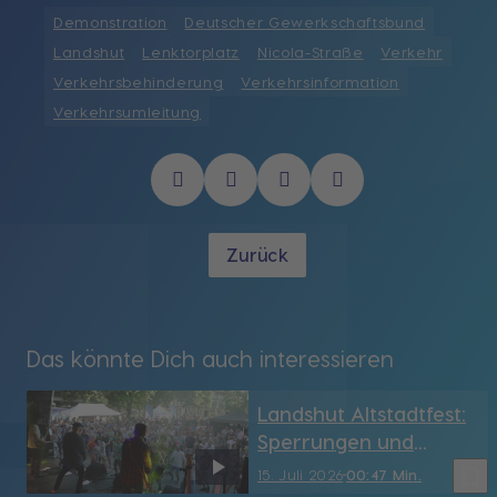
Demonstration
Deutscher Gewerkschaftsbund
Landshut
Lenktorplatz
Nicola-Straße
Verkehr
Verkehrsbehinderung
Verkehrsinformation
Verkehrsumleitung
Zurück
Das könnte Dich auch interessieren
Landshut Altstadtfest:
Sperrungen und
Umleitungen
bookmark_border
15. Juli 2026
00:47 Min.