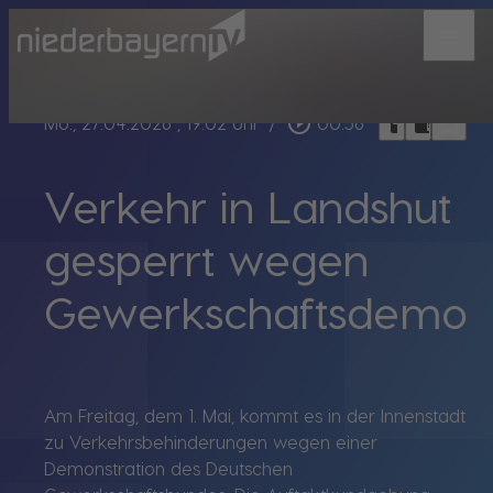
menu
bookmark_border
play_circle_outline
headphones
chrome_reader_mode
Mo., 27.04.2026
, 19:02 Uhr
/
00:56
Verkehr in Landshut
gesperrt wegen
Gewerkschaftsdemo
Am Freitag, dem 1. Mai, kommt es in der Innenstadt
zu Verkehrsbehinderungen wegen einer
Demonstration des Deutschen