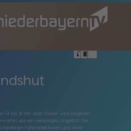
bookmark_border
headphones
chrome_reader_mode
andshut
3 bis 18 Uhr statt. Dieser wird begleitet
artet uns ein vielseitiges Angebot. Die
rschiedenen Fahrradaktionen und einer