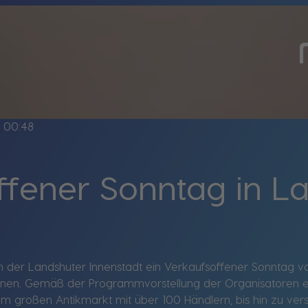
e
00:48
ffener Sonntag in L
der Landshuter Innenstadt ein Verkaufsoffener Sonntag von 1
onen. Gemäß der Programmvorstellung der Organisatoren erw
em großen Antikmarkt mit über 100 Händlern, bis hin zu ve