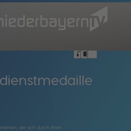
bookmark_border
headphones
chrome_reader_mode
ienstmedaille
liehen, die sich durch ihren