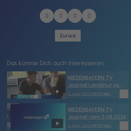
Zurück
Das könnte Dich auch interessieren
NIEDERBAYERN TV
Journal Landshut vom
5.08.2026
bookmark_border
5. Aug. 2026
29:54 Min.
NIEDERBAYERN TV
Journal vom 5.08.2026
bookmark_border
5. Aug. 2026
29:50 Min.