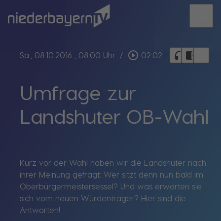
menu
bookmark_border
play_circle_outline
headphones
chrome_reader_mode
Sa., 08.10.2016
, 08:00 Uhr
/
02:02
Umfrage zur
Landshuter OB-Wahl
Kurz vor der Wahl haben wir die Landshuter nach
ihrer Meinung gefragt: Wer sitzt denn nun bald im
Oberbürgermeistersessel? Und was erwarten sie
sich vom neuen Würdenträger? Hier sind die
Antworten!