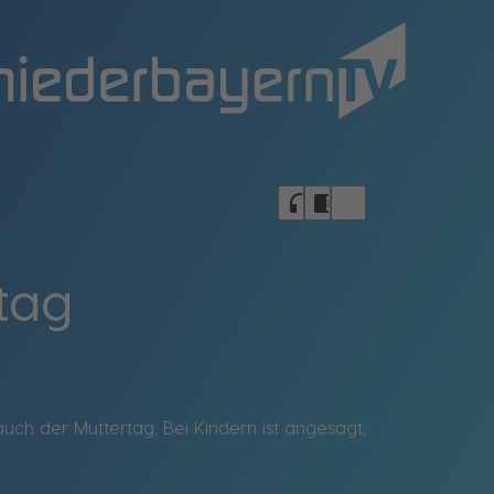
bookmark_border
headphones
chrome_reader_mode
tag
uch der Muttertag. Bei Kindern ist angesagt,