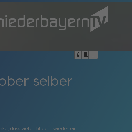
bookmark_border
headphones
chrome_reader_mode
ober selber
e, dass vielleicht bald wieder ein