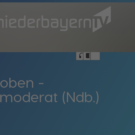
bookmark_border
headphones
chrome_reader_mode
oben -
 moderat (Ndb.)