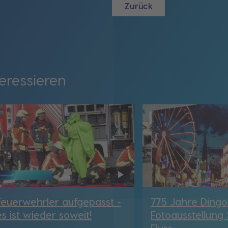
Zurück
eressieren
Feuerwehrler aufgepasst -
775 Jahre Dingol
es ist wieder soweit!
Fotoausstellung