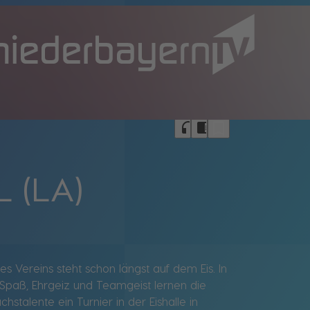
bookmark_border
headphones
chrome_reader_mode
L (LA)
s Vereins steht schon längst auf dem Eis. In
 Spaß, Ehrgeiz und Teamgeist lernen die
talente ein Turnier in der Eishalle in