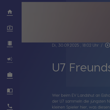
play_circle_outli
Di., 30.09.2025
, 18:02 Uhr
/
U7 Freunds
Wer beim EV Landshut an Eishock
der U7 sammeln die jüngsten Na
kleinen Spieler hier, was diese