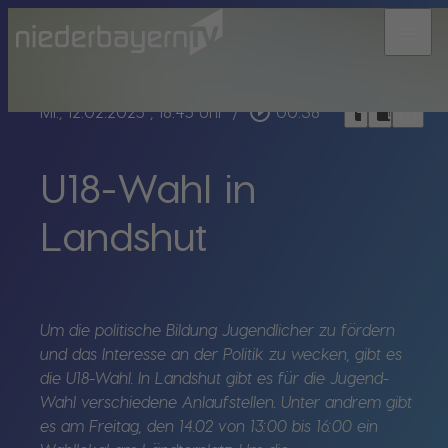
menu
bookmark_border
play_circle_outline
headphones
chrome_reader_mode
Mi., 12.02.2025
, 18:45 Uhr
/
00:38
U18-Wahl in
Landshut
Um die politische Bildung Jugendlicher zu fördern
und das Interesse an der Politik zu wecken, gibt es
die U18-Wahl. In Landshut gibt es für die Jugend-
Wahl verschiedene Anlaufstellen. Unter andrem gibt
es am Freitag, den 14.02 von 13:00 bis 16:00 ein