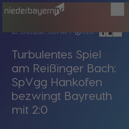
menu
bookmark_border
play_circle_outline
headphones
chrome_reader_mode
So., 29.03.2026
, 13:09 Uhr
/
03:57
Turbulentes Spiel
am Reißinger Bach:
SpVgg Hankofen
bezwingt Bayreuth
mit 2:0