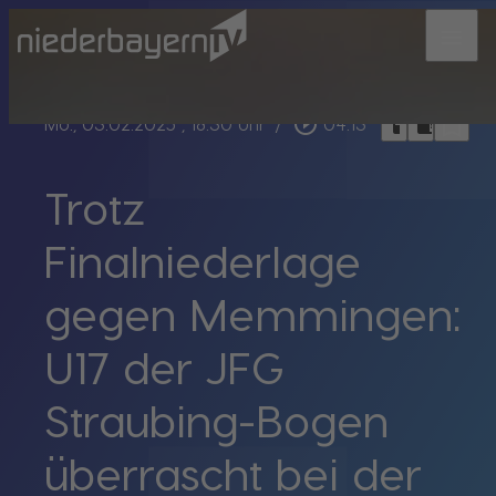
menu
bookmark_border
play_circle_outline
headphones
chrome_reader_mode
Mo., 03.02.2025
, 18:30 Uhr
/
04:13
Trotz
Finalniederlage
gegen Memmingen:
U17 der JFG
Straubing-Bogen
überrascht bei der