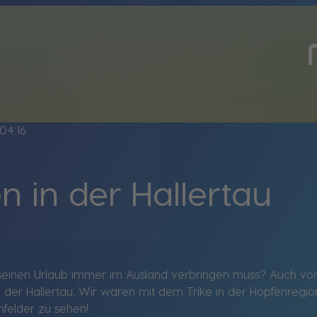
04:16
n in der Hallertau
seinen Urlaub immer im Ausland verbringen muss? Auch vor 
n der Hallertau. Wir waren mit dem Trike in der Hopfenreg
enfelder zu sehen!