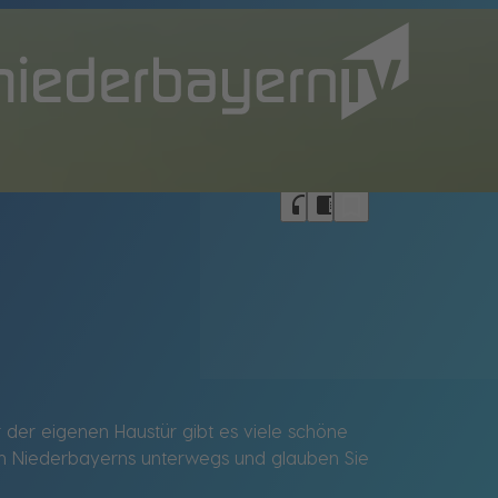
bookmark_border
headphones
chrome_reader_mode
der eigenen Haustür gibt es viele schöne
ion Niederbayerns unterwegs und glauben Sie