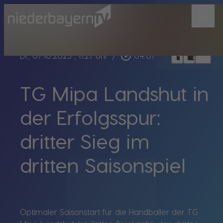
menu
bookmark_border
play_circle_outline
headphones
chrome_reader_mode
Di., 07.10.2025
, 11:27 Uhr
/
04:01
TG Mipa Landshut in
der Erfolgsspur:
dritter Sieg im
dritten Saisonspiel
Optimaler Saisonstart für die Handballer der TG