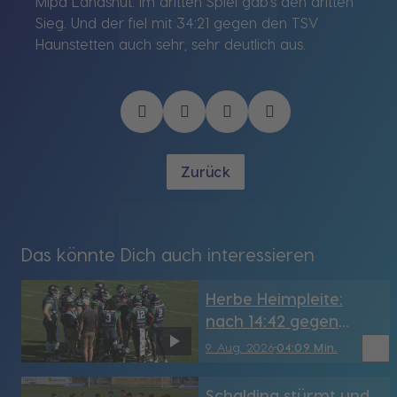
Mipa Landshut. Im dritten Spiel gab’s den dritten
Sieg. Und der fiel mit 34:21 gegen den TSV
Haunstetten auch sehr, sehr deutlich aus.
Zurück
Das könnte Dich auch interessieren
Herbe Heimpleite:
nach 14:42 gegen
Regensburg droht den
bookmark_border
9. Aug. 2026
04:09 Min.
Straubing Spiders der
Abstieg
Schalding stürmt und