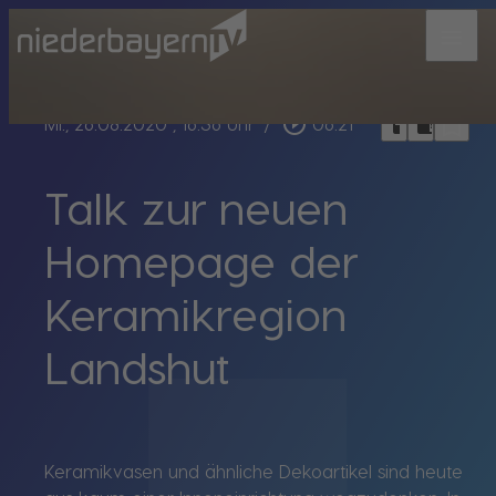
menu
bookmark_border
play_circle_outline
headphones
chrome_reader_mode
Mi., 26.08.2020
, 16:36 Uhr
/
06:21
Talk zur neuen
Homepage der
Keramikregion
Landshut
Keramikvasen und ähnliche Dekoartikel sind heute