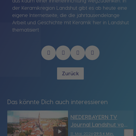
aus kaum einer Inneneinrichtung wegzudenken. In
der Keramikregion Landshut gibt es ab heute eine
eigene Internetseite, die die jahrtausendelange
Arbeit und Geschichte mit Keramik hier in Landshut
thematisiert
Zurück
Das könnte Dich auch interessieren
NIEDERBAYERN TV
Journal Landshut vom
11.05.2026
bookmark_border
11. Mai 2026
29:54 Min.