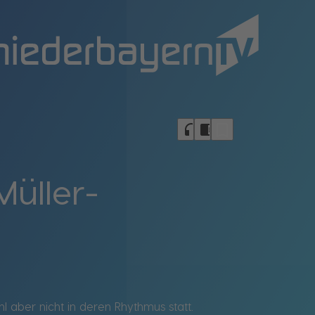
bookmark_border
headphones
chrome_reader_mode
üller-
aber nicht in deren Rhythmus statt.