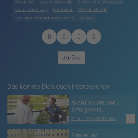
Besucher
denkmalschutz
historische Gebäude
Kulturabteilung
Landshut
Öffentlichkeit
Tag des offenen Denkmals
Tickets
Zurück
Das könnte Dich auch interessieren
Kunst an der Isar:
Erfolg trotz
Vandalismus in
bookmark_border
31. Juli 2026
03:59 Min.
Landshut
Sanierung