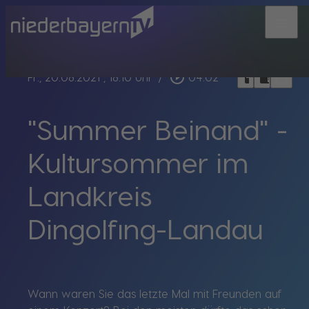
menu
bookmark_border
play_circle_outline
headphones
chrome_reader_mode
Fr., 20.08.2021
, 18:10 Uhr
/
04:02
"Summer Beinand" -
Kultursommer im
Landkreis
Dingolfing-Landau
Wann waren Sie das letzte Mal mit Freunden auf