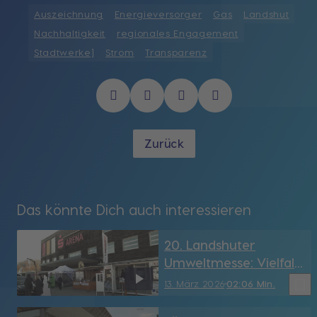
Auszeichnung
Energieversorger
Gas
Landshut
Nachhaltigkeit
regionales Engagement
Stadtwerke]
Strom
Transparenz
Zurück
Das könnte Dich auch interessieren
20. Landshuter
Umweltmesse: Vielfalt
und Innovation für eine
bookmark_border
13. März 2026
02:06 Min.
nachhaltige Zukunft