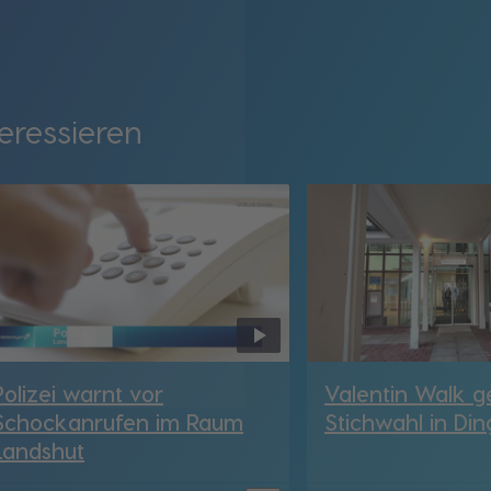
eressieren
Polizei warnt vor
Valentin Walk g
Schockanrufen im Raum
Stichwahl in Din
Landshut