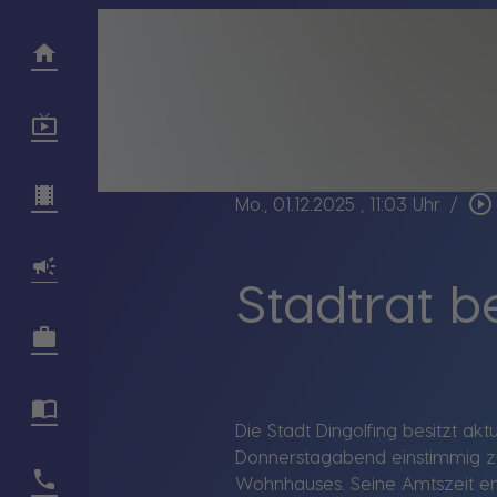
play_circle_outline
Mo., 01.12.2025
, 11:03 Uhr
/
Stadtrat b
Die Stadt Dingolfing besitzt ak
Donnerstagabend einstimmig zu
Wohnhauses. Seine Amtszeit end