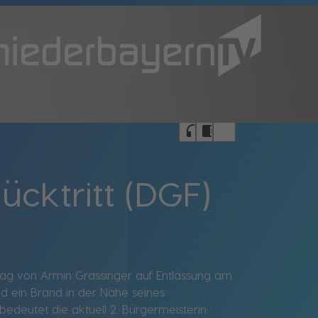
bookmark_border
headphones
chrome_reader_mode
ücktritt (DGF)
ntrag von Armin Grassinger auf Entlassung am
 ein Brand in der Nähe seines
edeutet die aktuell 2. Bürgermeisterin