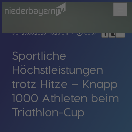
menu
bookmark_border
play_circle_outline
headphones
chrome_reader_mode
Mo., 29.06.2026
, 18:28 Uhr
/
03:57
Sportliche
Höchstleistungen
trotz Hitze – Knapp
1000 Athleten beim
Triathlon-Cup