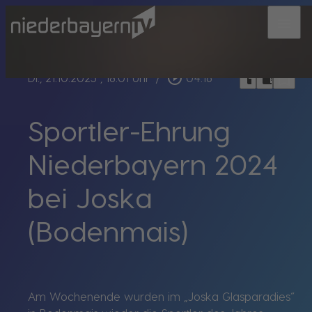
menu
bookmark_border
play_circle_outline
headphones
chrome_reader_mode
Di., 21.10.2025
, 18:01 Uhr
/
04:16
Sportler-Ehrung
Niederbayern 2024
bei Joska
(Bodenmais)
Am Wochenende wurden im „Joska Glasparadies“