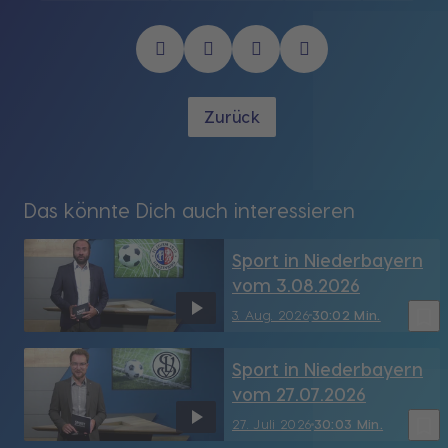
Zurück
Das könnte Dich auch interessieren
Sport in Niederbayern
vom 3.08.2026
bookmark_border
3. Aug. 2026
30:02 Min.
Sport in Niederbayern
vom 27.07.2026
bookmark_border
27. Juli 2026
30:03 Min.