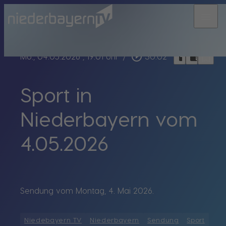
menu
bookmark_border
play_circle_outline
headphones
chrome_reader_mode
Mo., 04.05.2026
, 19:01 Uhr
/
30:02
Sport in
Niederbayern vom
4.05.2026
Sendung vom Montag, 4. Mai 2026.
Niedebayern TV
Niederbayern
Sendung
Sport