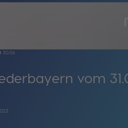
line
30:06
iederbayern vom 31.
2023.