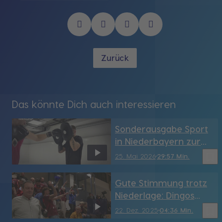
Zurück
Das könnte Dich auch interessieren
Sonderausgabe Sport
in Niederbayern zur
Relegation
bookmark_border
25. Mai 2026
29:57 Min.
Gute Stimmung trotz
Niederlage: Dingos
unterliegen zum
bookmark_border
22. Dez. 2025
04:36 Min.
Jahresabschluss