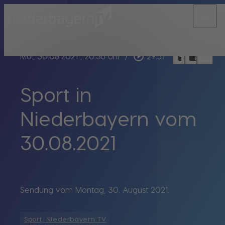
menu
bookmark_border
play_circle_outline
headphones
chrome_reader_mode
Mo., 30.08.2021
, 20:36 Uhr
/
29:57
Sport in
Niederbayern vom
30.08.2021
Sendung vom Montag, 30. August 2021.
Sport, Niederbayern TV