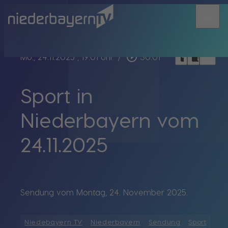
menu
bookmark_border
play_circle_outline
headphones
chrome_reader_mode
Mo., 24.11.2025
, 19:01 Uhr
/
30:01
Sport in
Niederbayern vom
24.11.2025
Sendung vom Montag, 24. November 2025.
Niedebayern TV
Niederbayern
Sendung
Sport