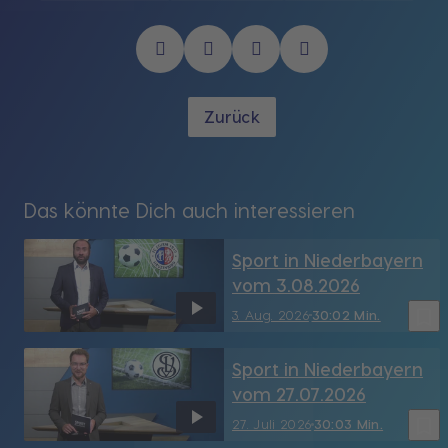
Zurück
Das könnte Dich auch interessieren
Sport in Niederbayern
vom 3.08.2026
bookmark_border
3. Aug. 2026
30:02 Min.
Sport in Niederbayern
vom 27.07.2026
bookmark_border
27. Juli 2026
30:03 Min.