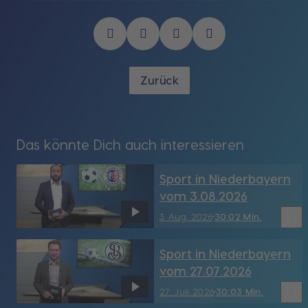
Zurück
Das könnte Dich auch interessieren
Sport in Niederbayern
vom 3.08.2026
bookmark_border
3. Aug. 2026
30:02 Min.
Sport in Niederbayern
vom 27.07.2026
bookmark_border
27. Juli 2026
30:03 Min.