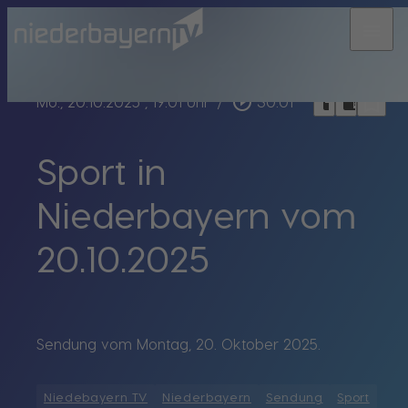
menu
bookmark_border
play_circle_outline
headphones
chrome_reader_mode
Mo., 20.10.2025
, 19:01 Uhr
/
30:01
Sport in
Niederbayern vom
20.10.2025
Sendung vom Montag, 20. Oktober 2025.
Niedebayern TV
Niederbayern
Sendung
Sport