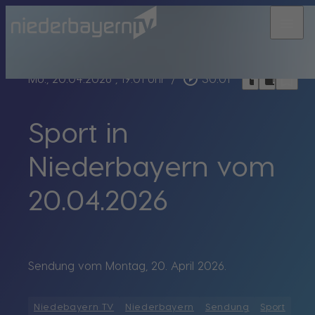
menu
bookmark_border
play_circle_outline
headphones
chrome_reader_mode
Mo., 20.04.2026
, 19:01 Uhr
/
30:01
Sport in
Niederbayern vom
20.04.2026
Sendung vom Montag, 20. April 2026.
Niedebayern TV
Niederbayern
Sendung
Sport