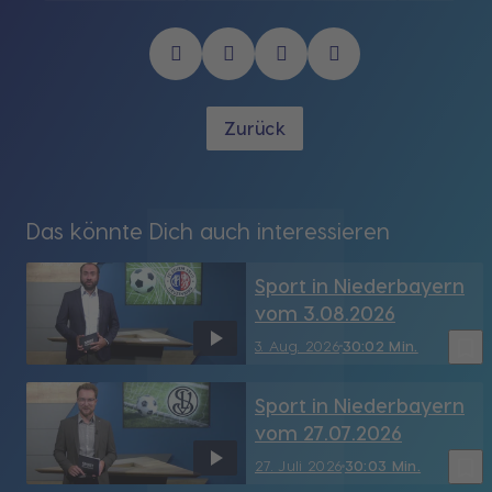
Zurück
Das könnte Dich auch interessieren
Sport in Niederbayern
vom 3.08.2026
bookmark_border
3. Aug. 2026
30:02 Min.
Sport in Niederbayern
vom 27.07.2026
bookmark_border
27. Juli 2026
30:03 Min.