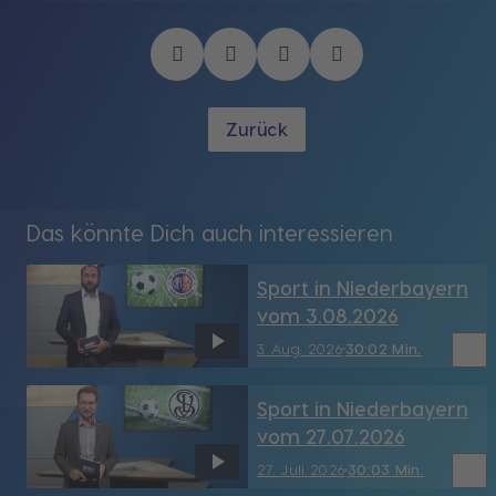
Zurück
Das könnte Dich auch interessieren
Sport in Niederbayern
vom 3.08.2026
bookmark_border
3. Aug. 2026
30:02 Min.
Sport in Niederbayern
vom 27.07.2026
bookmark_border
27. Juli 2026
30:03 Min.