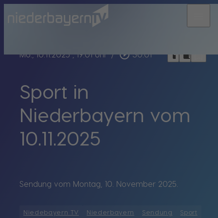
menu
bookmark_border
play_circle_outline
headphones
chrome_reader_mode
Mo., 10.11.2025
, 19:01 Uhr
/
30:01
Sport in
Niederbayern vom
10.11.2025
Sendung vom Montag, 10. November 2025.
Niedebayern TV
Niederbayern
Sendung
Sport