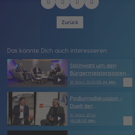
Zurück
Das könnte Dich auch interessieren
Stichwahl um den
Bürgermeisterposten
in Dingolfing: Walk und
bookmark_border
18. März 2026
25:44 Min.
Ohr im Gespräch
Podiumsdiskussion -
Duell der
Oberbürgermeister-
16. März 2026
Kandidaten der Stadt
bookmark_border
01:28:52 Min.
Landshut (LA)