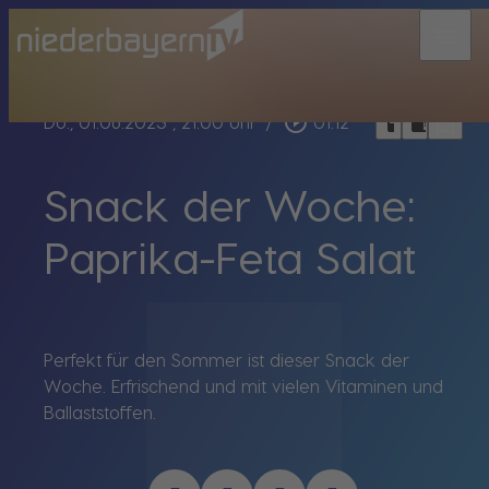
menu
bookmark_border
play_circle_outline
headphones
chrome_reader_mode
Do., 01.06.2023
, 21:00 Uhr
/
01:12
Snack der Woche:
Paprika-Feta Salat
Perfekt für den Sommer ist dieser Snack der
Woche. Erfrischend und mit vielen Vitaminen und
Ballaststoffen.