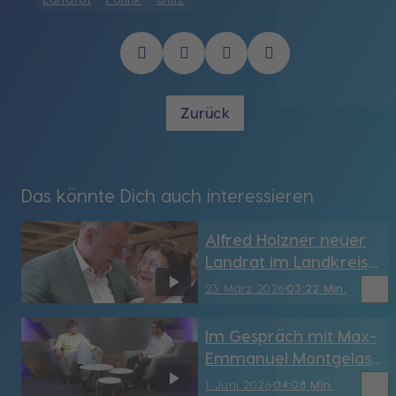
Zurück
Das könnte Dich auch interessieren
Alfred Holzner neuer
Landrat im Landkreis
Landshut
bookmark_border
23. März 2026
03:22 Min.
Im Gespräch mit Max-
Emmanuel Montgelas:
Jüngerer
bookmark_border
1. Juni 2026
04:08 Min.