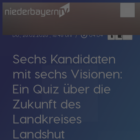
menu
bookmark_border
play_circle_outline
headphones
chrome_reader_mode
Do., 26.02.2026
, 18:48 Uhr
/
04:04
Sechs Kandidaten
mit sechs Visionen:
Ein Quiz über die
Zukunft des
Landkreises
Landshut