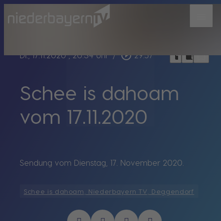
menu
bookmark_border
play_circle_outline
headphones
chrome_reader_mode
Di., 17.11.2020
, 20:34 Uhr
/
29:57
Schee is dahoam
vom 17.11.2020
Sendung vom Dienstag, 17. November 2020.
Schee is dahoam, Niederbayern TV, Deggendorf