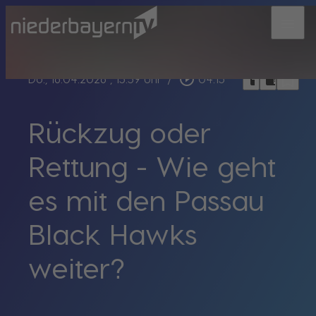
menu
bookmark_border
play_circle_outline
headphones
chrome_reader_mode
Do., 16.04.2026
, 15:59 Uhr
/
04:15
Rückzug oder
Rettung - Wie geht
es mit den Passau
Black Hawks
weiter?