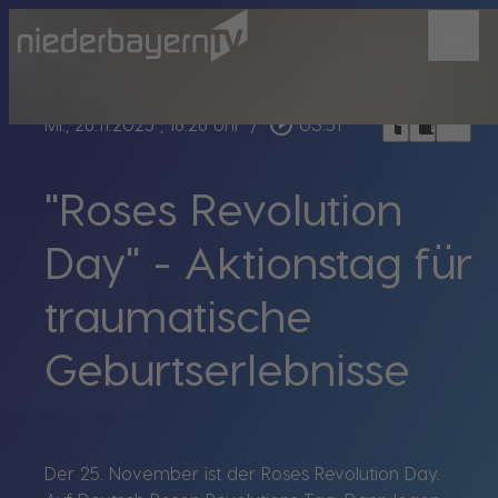
menu
bookmark_border
play_circle_outline
headphones
chrome_reader_mode
Mi., 26.11.2025
, 18:26 Uhr
/
03:51
"Roses Revolution
Day" - Aktionstag für
traumatische
Geburtserlebnisse
Der 25. November ist der Roses Revolution Day.